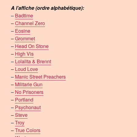
A l’affiche (ordre alphabétique):
–
Badtime
–
Channel Zero
–
Eosine
–
Grommet
–
Head On Stone
–
High Vis
–
Lolalita & Brennt
–
Loud Love
–
Manic Street Preachers
–
Militarie Gun
–
No Prisoners
–
Portland
–
Psychonaut
–
Steve
–
Troy
–
True Colors