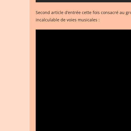
Second article d’entrée cette fois consacré au 
incalculable de voies musicales :