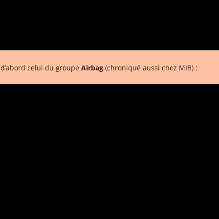
 d’abord celui du groupe
Airbag
(chroniqué aussi chez MIB) :