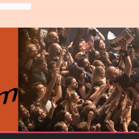
line-
6
gre et
6