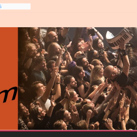
line-
6
gre et
6