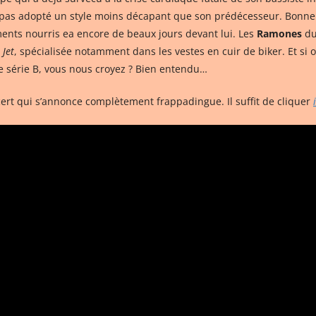
 pas adopté un style moins décapant que son prédécesseur. Bonne n
ments nourris ea encore de beaux jours devant lui. Les
Ramones
du 
e
Jet
, spécialisée notamment dans les vestes en cuir de biker. Et si 
de série B, vous nous croyez ? Bien entendu…
cert qui s’annonce complètement frappadingue. Il suffit de cliquer