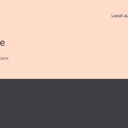
Lazuli a
re
aire.