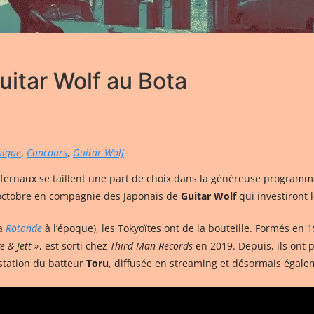
itar Wolf au Bota
nique
,
Concours
,
Guitar Wolf
 infernaux se taillent une part de choix dans la généreuse program
octobre en compagnie des Japonais de
Guitar Wolf
qui investiront
la
Rotonde
à l’époque), les Tokyoïtes ont de la bouteille. Formés en 
e & Jett »
, est sorti chez
Third Man Records
en 2019. Depuis, ils ont 
estation du batteur
Toru
, diffusée en streaming et désormais égale