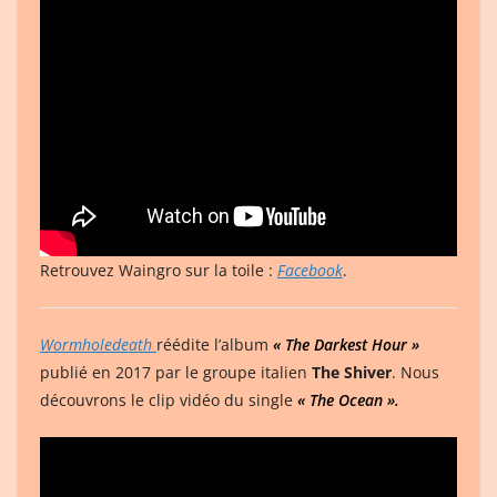
Retrouvez Waingro sur la toile :
Facebook
.
Wormholedeath
réédite l’album
« The Darkest Hour »
publié en 2017 par le groupe italien
The Shiver
. Nous
découvrons le clip vidéo du single
« The Ocean ».