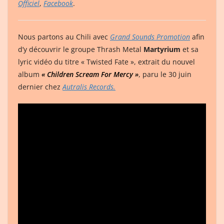
Officiel
,
Facebook
.
Nous partons au Chili avec
Grand Sounds Promotion
afin
d’y découvrir le groupe Thrash Metal
Martyrium
et sa
lyric vidéo du titre « Twisted Fate », extrait du nouvel
album
« Children Scream For Mercy »
, paru le 30 juin
dernier chez
Autralis Records.