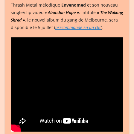
Thrash Metal mélodique
Envenomed
et son nouveau
single/clip vidéo
« Abandon Hope »
. Intitulé
« The Walking
Shred »
, le nouvel album du gang de Melbourne, sera
disponible le 5 juillet (
précommande en un clic
).