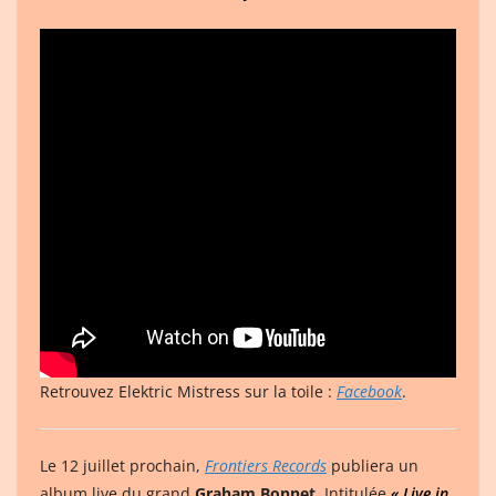
Retrouvez Elektric Mistress sur la toile :
Facebook
.
Le 12 juillet prochain,
Frontiers Records
publiera un
album live du grand
Graham Bonnet
. Intitulée
« Live in