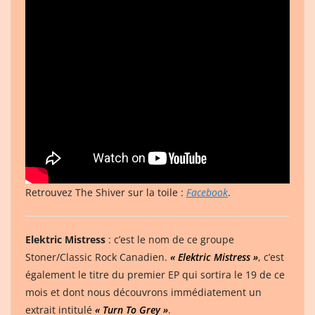
Retrouvez The Shiver sur la toile :
Facebook
.
Elektric Mistress
: c’est le nom de ce groupe
Stoner/Classic Rock Canadien.
« Elektric Mistress »
, c’est
également le titre du premier EP qui sortira le 19 de ce
mois et dont nous découvrons immédiatement un
extrait intitulé
« Turn To Grey »
.