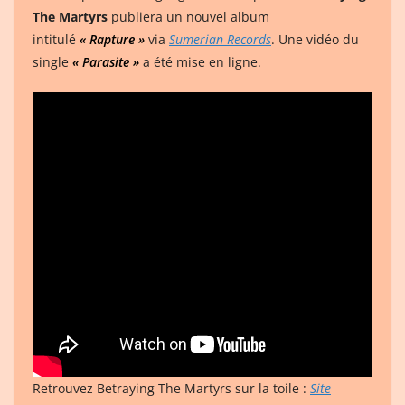
The Martyrs
publiera un nouvel album
intitulé
« Rapture »
via
Sumerian Records
. Une vidéo du
single
« Parasite »
a été mise en ligne.
Retrouvez Betraying The Martyrs sur la toile :
Site