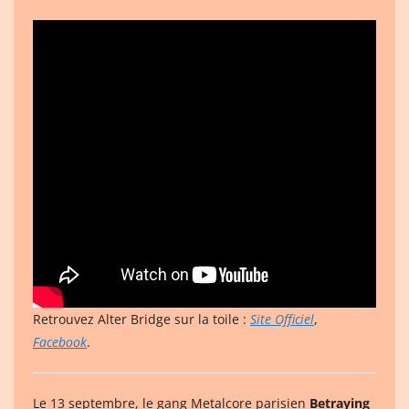
Retrouvez Alter Bridge sur la toile :
Site Officiel
,
Facebook
.
Le 13 septembre, le gang Metalcore parisien
Betraying