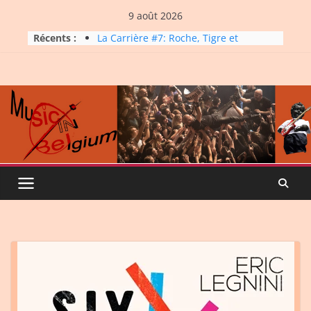
Skip
9 août 2026
to
Récents :
La Carrière #7: Roche, Tigre et
content
Bashing
Dynatop3 – 09 août 2026
Dynatop3 – 02 août 2026
Micro Festival #16, maxi line-
up
Dynatop3 – 26 juillet 2026