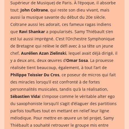
Supérieur de Musique) de Paris. À l’époque, il absorbe
tout:
John Coltrane
, qui reste son dieu vivant, mais
aussi la musique savante du début du 20e siècle.
Coltrane aussi les adorait, ces fameux ragas indiens
que
Ravi Shankar
a popularisés. Samy Thiébault s’en
est lui aussi imprégné. C’est l’Orchestre Symphonique
de Bretagne qui relève le défi avec à sa tête un jeune
chef,
Aurélien Azan Zielinski
, lequel avait déjà dirigé, il
y a deux ans, deux œuvres d’
Omar Sosa
. La prouesse
réalisée tient beaucoup, également, à tout l’art de
Philippe Teissier Du Cros
, ce poseur de micros qui fait
des miracles lorsqu’il est confronté à de fortes
personnalités musicales, tandis qu’à la réalisation,
Sébastien Vida
l s’impose comme le véritable alter ego
du saxophoniste lorsqu’il s’agit d’élaguer des partitions
parfois touffues tout en mettant en relief leur ligne
mélodique. Pour mettre en œuvre un tel projet, Samy
Thiébault a souhaité retrouver le groupe mis entre