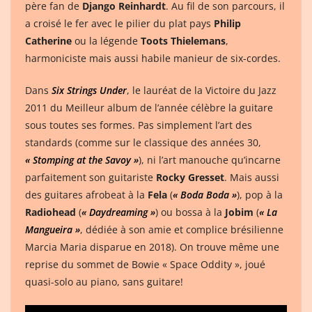
père fan de
Django Reinhardt
. Au fil de son parcours, il
a croisé le fer avec le pilier du plat pays
Philip
Catherine
ou la légende
Toots Thielemans
,
harmoniciste mais aussi habile manieur de six-cordes.
Dans
Six Strings Under
, le lauréat de la Victoire du Jazz
2011 du Meilleur album de l’année célèbre la guitare
sous toutes ses formes. Pas simplement l’art des
standards (comme sur le classique des années 30,
« Stomping at the Savoy »
), ni l’art manouche qu’incarne
parfaitement son guitariste
Rocky Gresset
. Mais aussi
des guitares afrobeat à la
Fela
(
« Boda Boda »
), pop à la
Radiohead
(
« Daydreaming »
) ou bossa à la
Jobim
(
« La
Mangueira »
, dédiée à son amie et complice brésilienne
Marcia Maria disparue en 2018). On trouve même une
reprise du sommet de Bowie « Space Oddity », joué
quasi-solo au piano, sans guitare!