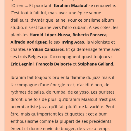
l’Orient… Et pourtant,
Ibrahim Maalouf
se renouvelle.
C’est tout à fait lui, mais avec une épice venue
d’ailleurs, d’Amérique latine. Pour ce onzième album
studio, il s’est tourné vers l’afro-cubain. A ses côtés, les
pianistes
Harold López-Nussa, Roberto Fonseca,
Alfredo Rodriguez
, le sax
Irving Acao
, la violoniste et
chanteuse
Yilian Cañizares
. Et ça déménage ferme avec
ses trois Belges qui l’accompagnent quasi toujours :
Eric Legnini
,
François Delporte
et
Stéphane Galland
.
Ibrahim fait toujours brûler la flamme du jazz mais il
l’accompagne d’une énergie rock, d’acidité pop, de
rythmes de salsa, de rumba, de calypso. Les puristes
diront, une fois de plus, qu’Ibrahim Maalouf n’est pas
un vrai artiste jazz, qu’il fait plutôt de la variété. Peut-
être, mais qu’importent les étiquettes : cet album
enthousiasme comme la plupart de ses précédents,
émeut et donne envie de bouger, de vivre à temps