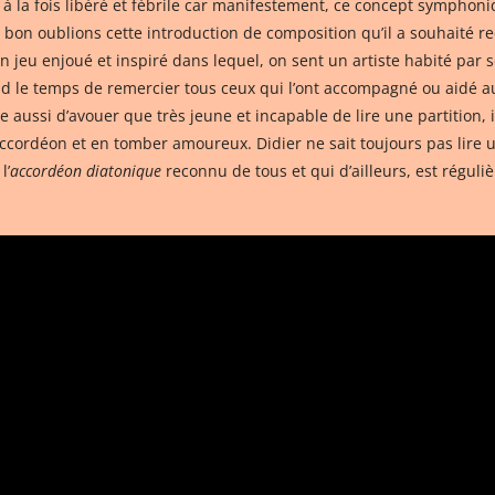
à la fois libéré et fébrile car manifestement, ce concept symphoniqu
 bon oublions cette introduction de composition qu’il a souhaité r
 jeu enjoué et inspiré dans lequel, on sent un artiste habité par s
end le temps de remercier tous ceux qui l’ont accompagné ou aidé 
 aussi d’avouer que très jeune et incapable de lire une partition, 
cordéon et en tomber amoureux. Didier ne sait toujours pas lire une 
l’
accordéon diatonique
reconnu de tous et qui d’ailleurs, est régul