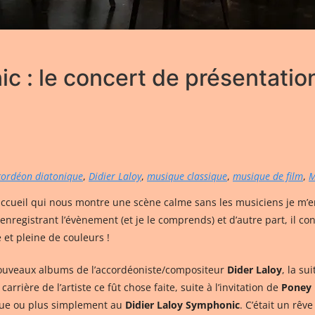
c : le concert de présentation
cordéon diatonique
,
Didier Laloy
,
musique classique
,
musique de film
,
M
ccueil qui nous montre une scène calme sans les musiciens je m’en 
enregistrant l’évènement (et je le comprends) et d’autre part, il c
et pleine de couleurs !
nouveaux albums de l’accordéoniste/compositeur
Dider Laloy
, la su
rrière de l’artiste ce fût chose faite, suite à l’invitation de
Poney
que ou plus simplement au
Didier Laloy Symphonic
. C’était un rêv