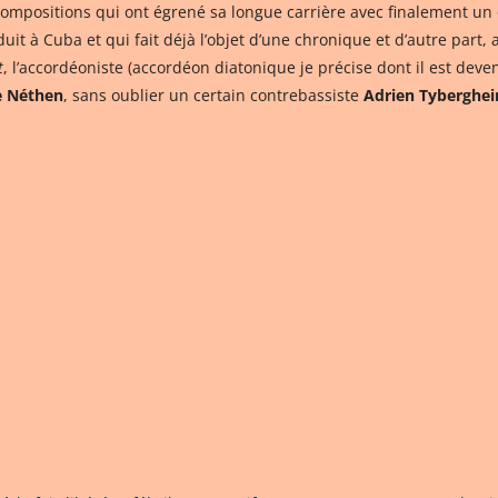
mpositions qui ont égrené sa longue carrière avec finalement un o
uit à Cuba et qui fait déjà l’objet d’une chronique et d’autre part,
t
, l’accordéoniste (accordéon diatonique je précise dont il est deve
e Néthen
, sans oublier un certain contrebassiste
Adrien Tyberghei