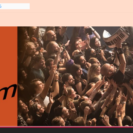
line-
6
gre et
6