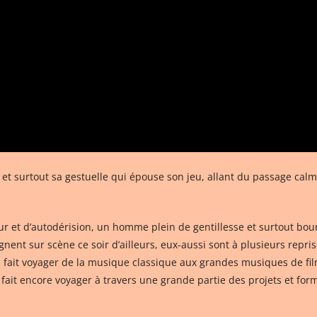
 et surtout sa gestuelle qui épouse son jeu, allant du passage ca
et d’autodérision, un homme plein de gentillesse et surtout bourré
nent sur scène ce soir d’ailleurs, eux-aussi sont à plusieurs repris
 fait voyager de la musique classique aux grandes musiques de fi
 fait encore voyager à travers une grande partie des projets et for