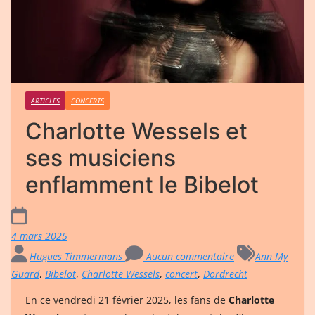
ARTICLES
CONCERTS
Charlotte Wessels et
ses musiciens
enflamment le Bibelot
4 mars 2025
Hugues Timmermans
Aucun commentaire
Ann My
Guard
,
Bibelot
,
Charlotte Wessels
,
concert
,
Dordrecht
En ce vendredi 21 février 2025, les fans de
Charlotte