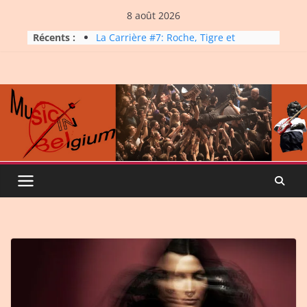
Skip
8 août 2026
to
Récents :
La Carrière #7: Roche, Tigre et
content
Bashing
Dynatop3 – 19 juillet 2026
Dynatop3 – 02 août 2026
Micro Festival #16, maxi line-
up
Dynatop3 – 26 juillet 2026