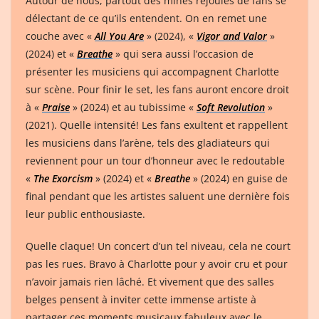
Autour de nous, partout des mines réjouies de fans se
délectant de ce qu’ils entendent. On en remet une
couche avec «
All You Are
» (2024), «
Vigor and Valor
»
(2024) et «
Breathe
» qui sera aussi l’occasion de
présenter les musiciens qui accompagnent Charlotte
sur scène. Pour finir le set, les fans auront encore droit
à «
Praise
» (2024) et au tubissime «
Soft Revolution
»
(2021). Quelle intensité! Les fans exultent et rappellent
les musiciens dans l’arène, tels des gladiateurs qui
reviennent pour un tour d’honneur avec le redoutable
«
The Exorcism
» (2024) et «
Breathe
» (2024) en guise de
final pendant que les artistes saluent une dernière fois
leur public enthousiaste.
Quelle claque! Un concert d’un tel niveau, cela ne court
pas les rues. Bravo à Charlotte pour y avoir cru et pour
n’avoir jamais rien lâché. Et vivement que des salles
belges pensent à inviter cette immense artiste à
partager ces moments musicaux fabuleux avec le