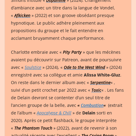
Simons intitulé «
Dopamine
» (2024). Changement
d’ambiance avec un titre dans la langue de Vondel,
«
Afkicken
» (2022) et son groove obsédant presque
hypnotique. Le public adhère pleinement aux
propositions du groupe et le fait entendre en
acclamant bruyamment chaque performance.
Charlotte embraie avec «
Pity Party
» que les mécènes
avaient pu découvrir sur Patreon, avant de poursuivre
avec «
Soulstice
» (2024), «
Ode to the West Wind
» (2024)
enregistré avec sa collègue et amie
Alissa White-Gluz
.
On reste dans le dernier album avec «
Serpentine
« ,
suivi d’un petit crochet par 2022 avec «
Toxic
« . Les fans
de Delain devront se contenter d’un seul titre de
l’ancien groupe de la belle, avec
«
Combustion
«
(extrait
de l’album «
Apocalypse & Chill
» de
Delain
sorti en
2020). Après ce petit flashback, le groupe interprète
«
The Phantom Touch
» (2022), avant de revenir à son
actualité récente avec l’excellent «
The Crying Room
»