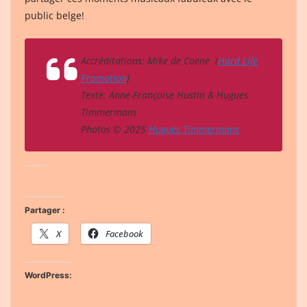
public belge!
Accréditations: Mike de Coene (
Hard Life
Promotion
)
Texte: Anne-Françoise Hustin & Hugues
Timmermans
Photos © 2025
Hugues Timmermans
Partager :
X
Facebook
WordPress: