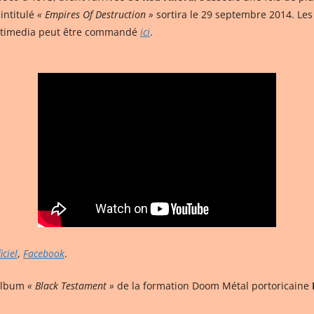
intitulé
« Empires Of Destruction »
sortira le 29 septembre 2014. Le
ultimedia peut être commandé
ici
.
iciel
,
Facebook
.
’album
« Black Testament »
de la formation Doom Métal portoricaine