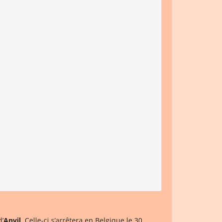
’
Anvil
. Celle-ci s’arrêtera en Belgique le 30