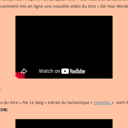
récemment mis en ligne une nouvelle vidéo du titre
« Eat Your Words
k
.
o du titre
« Par Le Sang »
extrait du fantastique
«
Cornelia…
«
sorti 
KOB
).