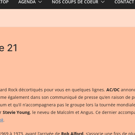
ATOP
AGENDA
NOS COUPS DE COEUR
CONTACT
e 21
ard Rock décortiqués pour vous en quelques lignes.
AC/DC
annonce
irme également dans son communiqué de presse qu’en raison de p
lbum et qu’il n’accompagnera pas le groupe lors la tournée mondial
ar
Stevie Young
, le neveu de Malcolm et Angus. Ce dernier accomp
ok
.
969 à 1973, avant l’arrivée de
Rob Alford
, s’associe une fois de pl