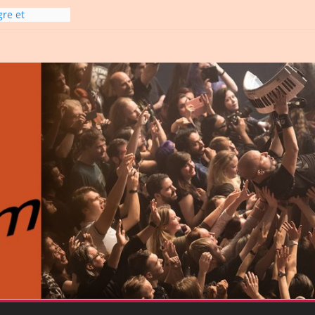
gre et
6
line-
6