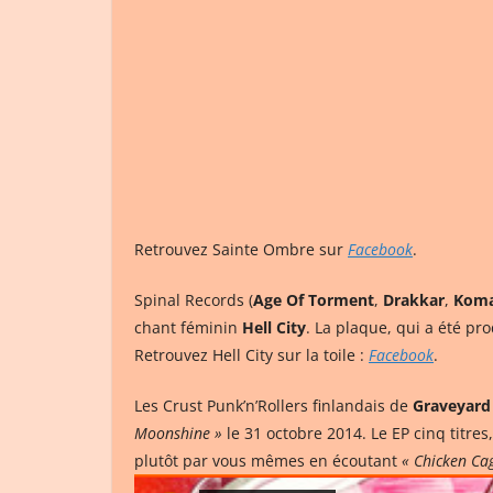
Retrouvez Sainte Ombre sur
Facebook
.
Spinal Records (
Age Of Torment
,
Drakkar
,
Kom
chant féminin
Hell City
. La plaque, qui a été pr
Retrouvez Hell City sur la toile :
Facebook
.
Les Crust Punk’n’Rollers finlandais de
Graveyard 
Moonshine »
le 31 octobre 2014. Le EP cinq titre
plutôt par vous mêmes en écoutant
« Chicken Cag