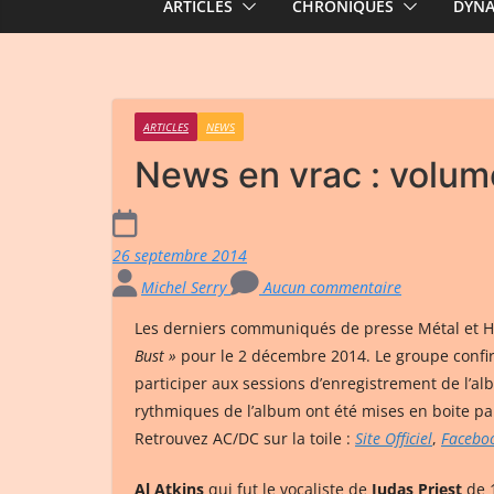
ARTICLES
CHRONIQUES
DYN
ARTICLES
NEWS
News en vrac : volum
26 septembre 2014
Michel Serry
Aucun commentaire
Les derniers communiqués de presse Métal et H
Bust »
pour le 2 décembre 2014. Le groupe conf
participer aux sessions d’enregistrement de l’a
rythmiques de l’album ont été mises en boite p
Retrouvez AC/DC sur la toile :
Site Officiel
,
Facebo
Al Atkins
qui fut le vocaliste de
Judas Priest
de 1