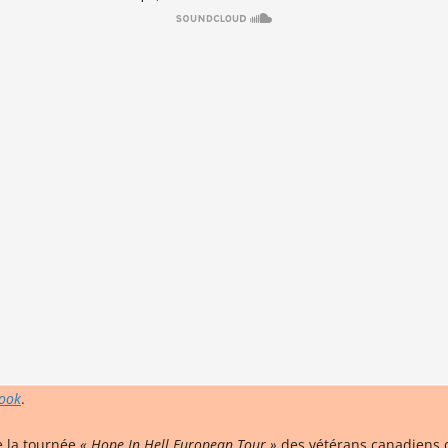
ook
.
e la tournée
« Hope In Hell European Tour »
des vétérans canadiens d