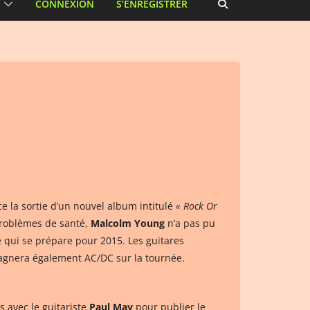
CONNEXION
S’ENREGISTRER
 la sortie d’un nouvel album intitulé
« Rock Or
roblèmes de santé,
Malcolm Young
n’a pas pu
e qui se prépare pour 2015. Les guitares
agnera également AC/DC sur la tournée.
us avec le guitariste
Paul May
pour publier le