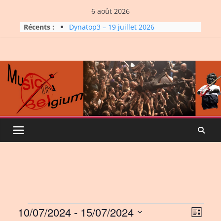
Skip
6 août 2026
to
Récents :
Dynatop3 – 19 juillet 2026
content
Dynatop3 – 02 août 2026
Micro Festival #16, maxi line-
up
Dynatop3 – 26 juillet 2026
La Carrière #7: Roche, Tigre et
Bashing
Events
10/07/2024
 - 
15/07/2024
V
E
L