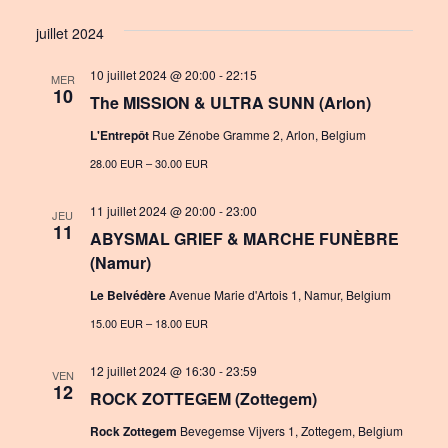
i
S
v
i
s
juillet 2024
e
e
e
t
l
10 juillet 2024 @ 20:00
-
22:15
n
MER
w
e
10
The MISSION & ULTRA SUNN (Arlon)
c
t
s
t
L'Entrepôt
Rue Zénobe Gramme 2, Arlon, Belgium
V
N
d
28.00 EUR – 30.00 EUR
i
a
a
e
t
11 juillet 2024 @ 20:00
-
23:00
JEU
v
11
e
ABYSMAL GRIEF & MARCHE FUNÈBRE
w
i
.
(Namur)
s
g
Le Belvédère
Avenue Marie d'Artois 1, Namur, Belgium
N
15.00 EUR – 18.00 EUR
a
a
t
12 juillet 2024 @ 16:30
-
23:59
v
VEN
12
ROCK ZOTTEGEM (Zottegem)
i
i
Rock Zottegem
Bevegemse Vijvers 1, Zottegem, Belgium
o
g