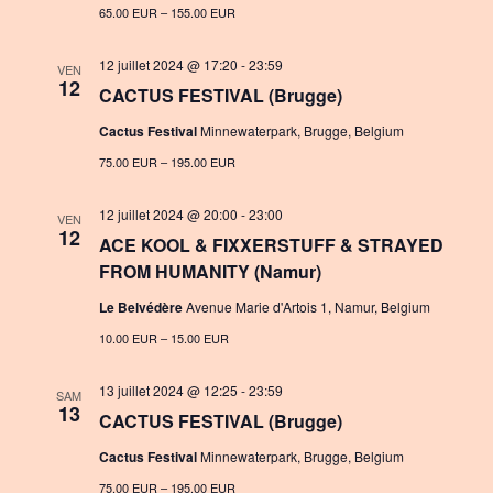
65.00 EUR – 155.00 EUR
n
a
t
12 juillet 2024 @ 17:20
-
23:59
VEN
12
CACTUS FESTIVAL (Brugge)
i
Cactus Festival
Minnewaterpark, Brugge, Belgium
o
75.00 EUR – 195.00 EUR
n
12 juillet 2024 @ 20:00
-
23:00
VEN
12
ACE KOOL & FIXXERSTUFF & STRAYED
FROM HUMANITY (Namur)
Le Belvédère
Avenue Marie d'Artois 1, Namur, Belgium
10.00 EUR – 15.00 EUR
13 juillet 2024 @ 12:25
-
23:59
SAM
13
CACTUS FESTIVAL (Brugge)
Cactus Festival
Minnewaterpark, Brugge, Belgium
75.00 EUR – 195.00 EUR