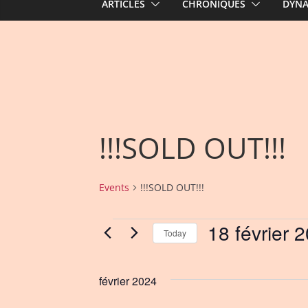
ARTICLES
CHRONIQUES
DYN
!!!SOLD OUT!!!
Events
!!!SOLD OUT!!!
18 février 
Events
Today
S
e
février 2024
l
e