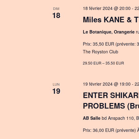
c
18 février 2024 @ 20:00
-
2
DIM
18
t
Miles KANE & 
d
a
Le Botanique, Orangerie
r
t
Prix: 35,50 EUR (prévente: 3
e
The Royston Club
.
29.50 EUR – 35.50 EUR
19 février 2024 @ 19:00
-
2
LUN
19
ENTER SHIKAR
PROBLEMS (Bru
AB Salle
bd Anspach 110, B
Prix: 36,00 EUR (prévente) À 