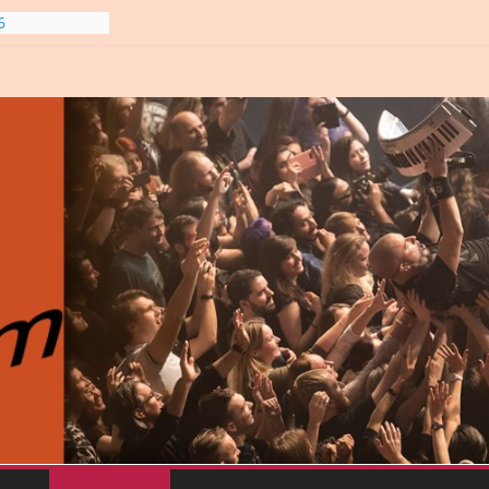
6
line-
6
gre et