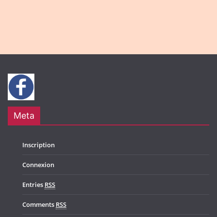
g
N
a
a
t
v
i
i
o
g
n
a
t
Meta
i
o
Inscription
n
Connexion
Entries
RSS
Comments
RSS