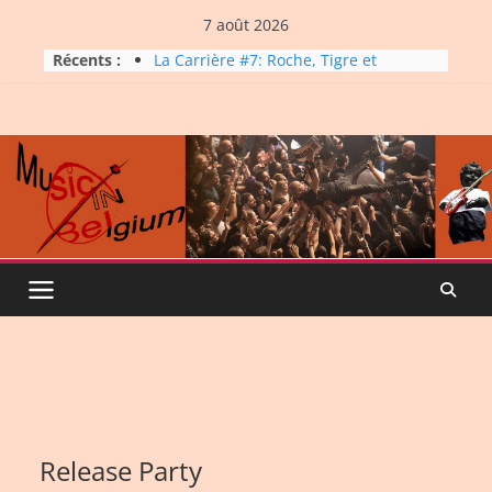
Skip
7 août 2026
to
Récents :
La Carrière #7: Roche, Tigre et
content
Bashing
Dynatop3 – 19 juillet 2026
Dynatop3 – 02 août 2026
Micro Festival #16, maxi line-
up
Dynatop3 – 26 juillet 2026
Release Party