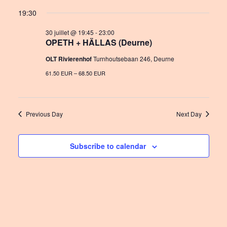
a
S
v
i
for
19:30
y
e
e
e
30
l
30 juillet @ 19:45
-
23:00
n
OPETH + HÄLLAS (Deurne)
w
e
juillet
c
t
OLT Rivierenhof
Turnhoutsebaan 246, Deurne
s
t
2026
V
61.50 EUR – 68.50 EUR
N
d
i
a
a
e
t
v
Previous Day
Next Day
e
w
i
.
s
Subscribe to calendar
g
N
a
a
t
v
i
i
o
g