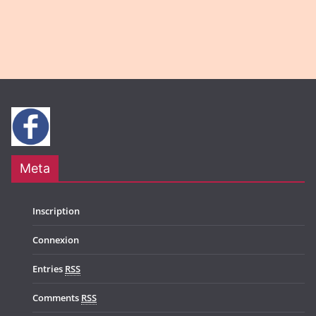
n
a
t
i
o
n
Meta
Inscription
Connexion
Entries
RSS
Comments
RSS