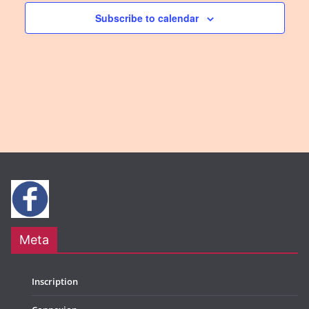
n
a
Subscribe to calendar
t
i
o
n
Meta
Inscription