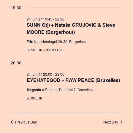
a
S
v
i
for
19:30
y
e
e
e
24
l
24 juin @ 19:45
-
22:30
n
SUNN O))) + Nataša GRUJOVIC & Steve
w
e
juin
MOORE (Borgerhout)
c
t
s
t
2026
Trix
Noordersingel 28-30, Borgerhout
V
N
d
32.50 EUR – 36.00 EUR
i
a
a
e
t
20:00
v
e
w
24 juin @ 20:00
-
23:00
i
.
EYEHATEGOD + RAW PEACE (Bruxelles)
s
g
Magasin 4
Rue de l'Entrepôt 7, Bruxelles
N
a
20.00 EUR
a
t
v
i
i
Previous Day
Next Day
o
g