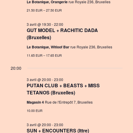
Le Botanique, Orangerie
rue Royale 236, Bruxelles
n
a
21.50 EUR – 27.50 EUR
t
3 avril @ 19:30
-
22:00
i
GUT MODEL + RACHITIC DADA
(Bruxelles)
o
n
Le Botanique, Witloof Bar
rue Royale 236, Bruxelles
11.65 EUR – 17.65 EUR
20:00
3 avril @ 20:00
-
23:00
PUTAN CLUB + BEASTS + MISS
TETANOS (Bruxelles)
Magasin 4
Rue de l'Entrepôt 7, Bruxelles
10.00 EUR
3 avril @ 20:00
-
23:00
SUN + ENCOUNTERS (Ittre)