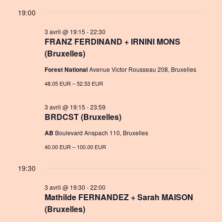
a
S
v
i
for
19:00
y
e
e
e
3
l
3 avril @ 19:15
-
22:30
n
FRANZ FERDINAND + IRNINI MONS
w
e
avril
(Bruxelles)
c
t
s
t
2026
Forest National
Avenue Victor Rousseau 208, Bruxelles
V
N
d
48.05 EUR – 52.53 EUR
i
a
a
e
t
3 avril @ 19:15
-
23:59
v
BRDCST (Bruxelles)
e
w
i
.
AB
Boulevard Anspach 110, Bruxelles
s
g
40.00 EUR – 100.00 EUR
N
a
19:30
a
t
v
3 avril @ 19:30
-
22:00
Mathilde FERNANDEZ + Sarah MAISON
i
i
(Bruxelles)
o
g