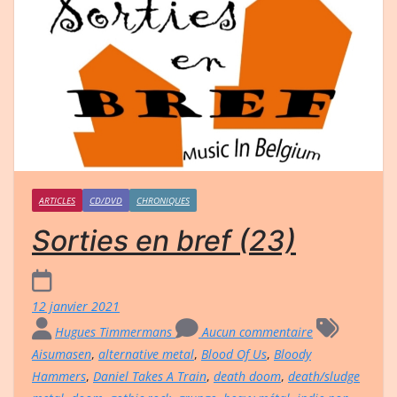
ARTICLES
CD/DVD
CHRONIQUES
Sorties en bref (23)
12 janvier 2021
Hugues Timmermans
Aucun commentaire
Aisumasen
,
alternative metal
,
Blood Of Us
,
Bloody
Hammers
,
Daniel Takes A Train
,
death doom
,
death/sludge