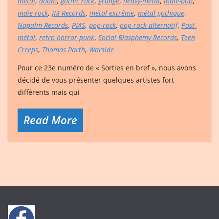
metal
,
doom
,
gothic rock
,
grunge
,
heavy-métal
,
indie-pop
,
indie-rock
,
JM Records
,
métal extrême
,
métal gothique
,
Napalm Records
,
PIAS
,
pop-rock
,
pop-rock alternatif
,
Post-
métal
,
retro horror punk
,
Social Blasphemy Records
,
Teen
Creeps
,
Thomas Parth
,
Warside
Pour ce 23e numéro de « Sorties en bref », nous avons
décidé de vous présenter quelques artistes fort
différents mais qui
Read More