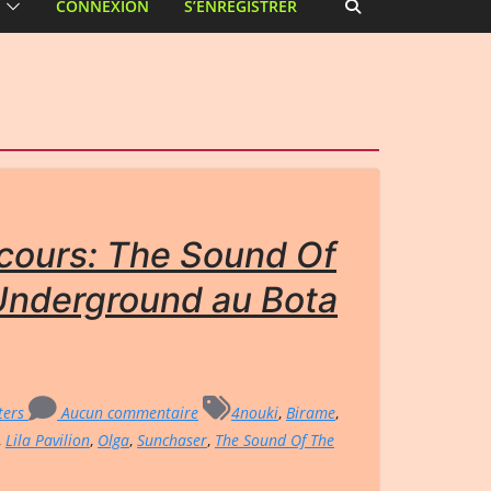
CONNEXION
S’ENREGISTRER
cours: The Sound Of
Underground au Bota
ters
Aucun commentaire
4nouki
,
Birame
,
,
Lila Pavilion
,
Olga
,
Sunchaser
,
The Sound Of The