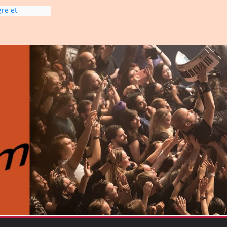
gre et
6
line-
6