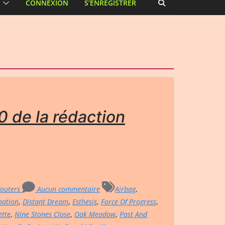
CONNEXION
S’ENREGISTRER
 de la rédaction
Wouters
Aucun commentaire
Airbag
,
nation
,
Distant Dream
,
Esthesis
,
Force Of Progress
,
tte
,
Nine Stones Close
,
Oak Meadow
,
Past And