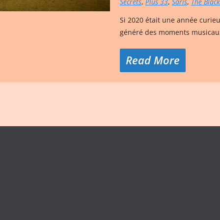
Secrets
,
Plus 33
,
Saris
,
The Black
Si 2020 était une année curieu
généré des moments musicaux 
Read More