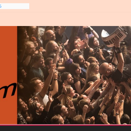
6
line-
6
gre et