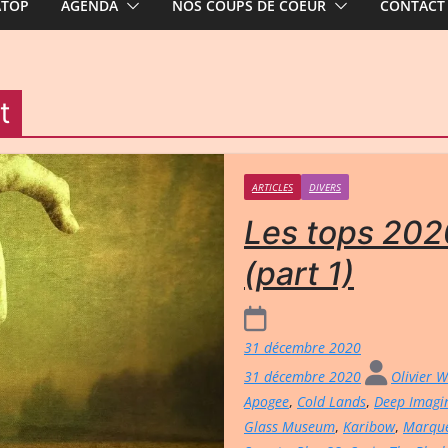
ATOP
AGENDA
NOS COUPS DE COEUR
CONTACT
t
ARTICLES
DIVERS
Les tops 2020
(part 1)
31 décembre 2020
31 décembre 2020
Olivier 
Apogee
,
Cold Lands
,
Deep Imagi
Glass Museum
,
Karibow
,
Marque