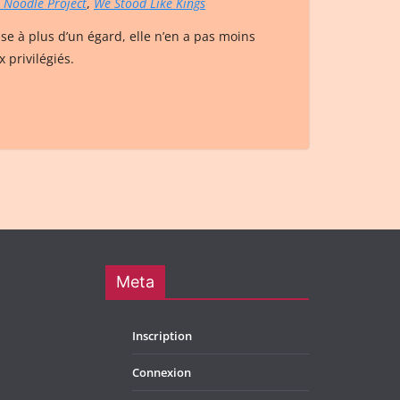
 Noodle Project
,
We Stood Like Kings
se à plus d’un égard, elle n’en a pas moins
privilégiés.
Meta
Inscription
Connexion