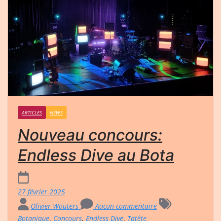
ARTICLES
NEWS
Nouveau concours:
Endless Dive au Bota
27 février 2025
Olivier Wouters
Aucun commentaire
Botanique
,
Concours
,
Endless Dive
,
Tatête