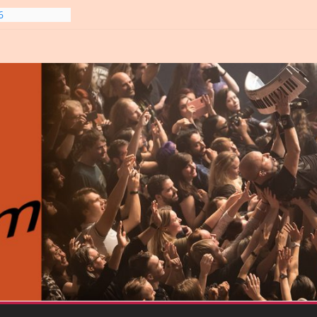
6
line-
6
gre et