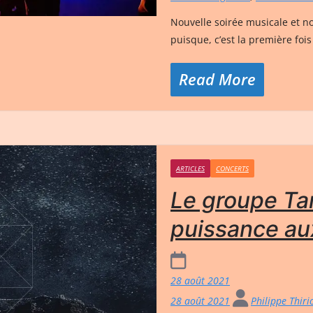
Nouvelle soirée musicale et n
puisque, c’est la première foi
Read More
ARTICLES
CONCERTS
Le groupe Tar
puissance au
28 août 2021
28 août 2021
Philippe Thir