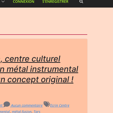
CONNEXION
S’ENREGISTRER
, centre culturel
n métal instrumental
 concept original !
net
Aucun commentaire
Ecrin Centre
mental
,
métal-fusion
,
Tars