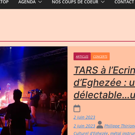
ATOP
AGENDA
NOS COUPS DE COEUR
CONTACT
ARTICLES
CONCERTS
TARS à l’Ecrin
d’Eghezée : u
délectable…un
2 juin 2023
2 juin 2023
Philippe Thirio
Culturel d'Eghezée
,
métal instru