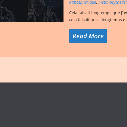
atmosphérique
,
métal-psychédél
Cela faisait longtemps que j’av
cela faisait aussi longtemps q
Read More