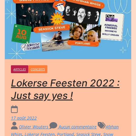
ARTICLES
CONCERTS
Lokerse Feesten 2022 :
Just say yes !
17 août 2022
Olivier Wouters
Aucun commentaire
Afghan
Whigs
,
Lokerse Feesten
,
Portland
,
Seasick Steve
,
Snow