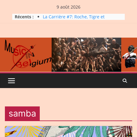
Skip
9 août 2026
to
Récents :
La Carrière #7: Roche, Tigre et
content
Bashing
Dynatop3 – 09 août 2026
Dynatop3 – 02 août 2026
Micro Festival #16, maxi line-
up
Dynatop3 – 26 juillet 2026
samba