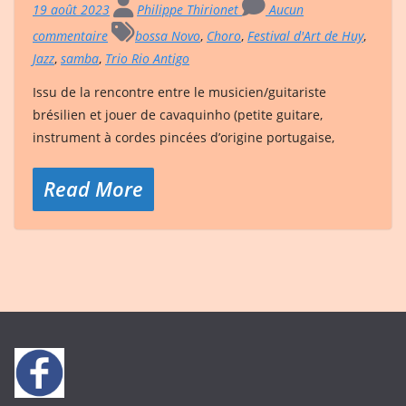
19 août 2023
Philippe Thirionet
Aucun
commentaire
bossa Novo
,
Choro
,
Festival d'Art de Huy
,
Jazz
,
samba
,
Trio Rio Antigo
Issu de la rencontre entre le musicien/guitariste
brésilien et jouer de cavaquinho (petite guitare,
instrument à cordes pincées d’origine portugaise,
Read More