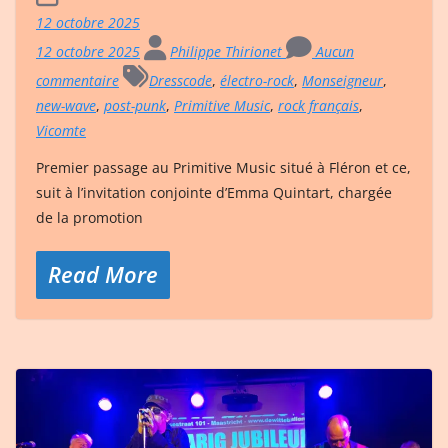
12 octobre 2025
12 octobre 2025
Philippe Thirionet
Aucun
commentaire
Dresscode
,
électro-rock
,
Monseigneur
,
new-wave
,
post-punk
,
Primitive Music
,
rock français
,
Vicomte
Premier passage au Primitive Music situé à Fléron et ce,
suit à l’invitation conjointe d’Emma Quintart, chargée
de la promotion
Read More