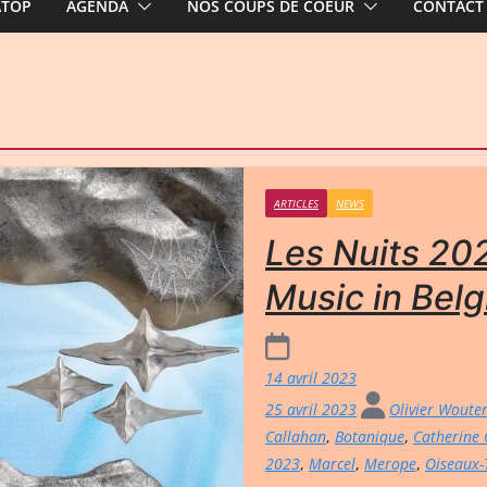
ATOP
AGENDA
NOS COUPS DE COEUR
CONTACT
ARTICLES
NEWS
Les Nuits 202
Music in Belg
14 avril 2023
25 avril 2023
Olivier Woute
Callahan
,
Botanique
,
Catherine
2023
,
Marcel
,
Merope
,
Oiseaux