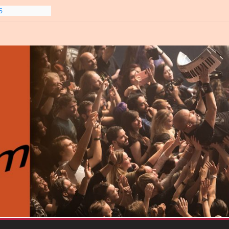
6
line-
6
gre et