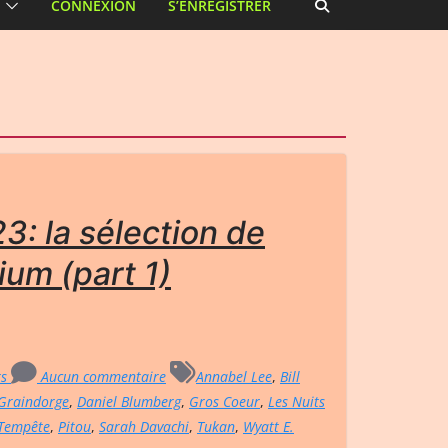
CONNEXION
S’ENREGISTRER
3: la sélection de
ium (part 1)
rs
Aucun commentaire
Annabel Lee
,
Bill
 Graindorge
,
Daniel Blumberg
,
Gros Coeur
,
Les Nuits
-Tempête
,
Pitou
,
Sarah Davachi
,
Tukan
,
Wyatt E.