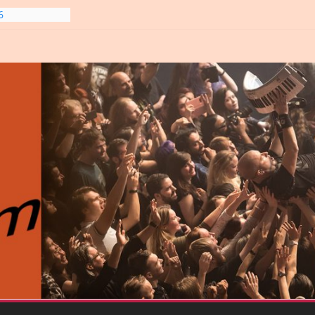
gre et
6
line-
6