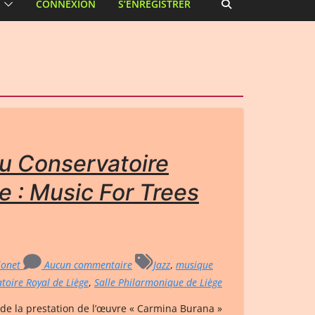
CONNEXION
S’ENREGISTRER
du Conservatoire
e : Music For Trees
rionet
Aucun commentaire
Jazz
,
musique
toire Royal de Liège
,
Salle Philarmonique de Liège
 de la prestation de l’œuvre « Carmina Burana »