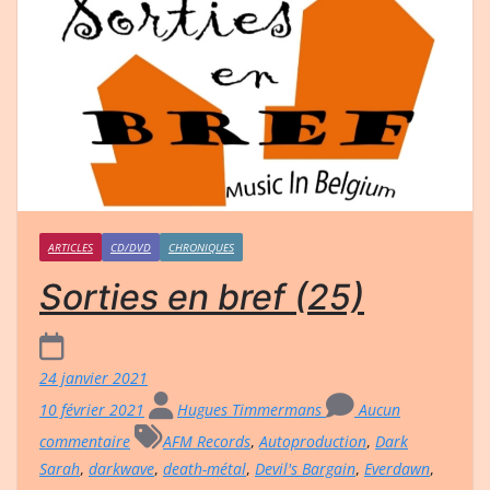
ARTICLES
CD/DVD
CHRONIQUES
Sorties en bref (25)
24 janvier 2021
10 février 2021
Hugues Timmermans
Aucun
commentaire
AFM Records
,
Autoproduction
,
Dark
Sarah
,
darkwave
,
death-métal
,
Devil's Bargain
,
Everdawn
,