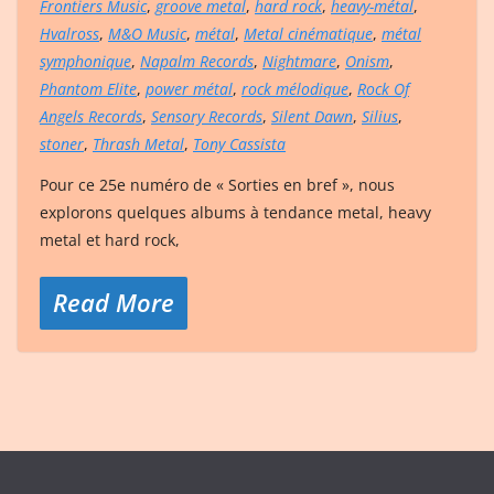
Frontiers Music
,
groove metal
,
hard rock
,
heavy-métal
,
Hvalross
,
M&O Music
,
métal
,
Metal cinématique
,
métal
symphonique
,
Napalm Records
,
Nightmare
,
Onism
,
Phantom Elite
,
power métal
,
rock mélodique
,
Rock Of
Angels Records
,
Sensory Records
,
Silent Dawn
,
Silius
,
stoner
,
Thrash Metal
,
Tony Cassista
Pour ce 25e numéro de « Sorties en bref », nous
explorons quelques albums à tendance metal, heavy
metal et hard rock,
Read More