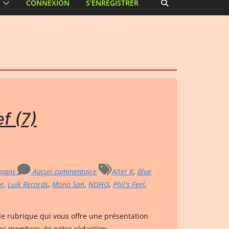
CONNEXION
S’ENREGISTRER
f (7)
rmans
Aucun commentaire
Alter K
,
Blue
e
,
Luik Records
,
Mona San
,
NOHO
,
Phil's Feel
,
le rubrique qui vous offre une présentation
les membres de notre rédaction