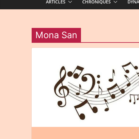
ARTICLES
CHRONIQUES
DYN
Mona San