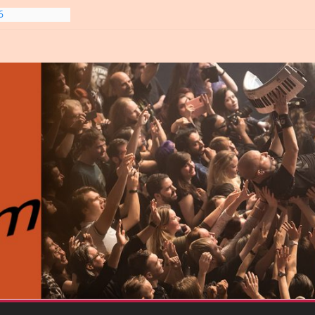
6
line-
6
gre et