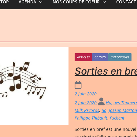
ATOP
AGENDA
NOS COUPS DE COEUR
CONTACT
ARTICLES
CD/DVD
CHRONIQUES
Sorties en bre
2 juin 2020
2 juin 2020
Hugues Timme
Milk Records
,
Bō
,
Joseph Marton
Philippe Thibault
,
Pschent
Sorties en bref est une nouvel
succincte d’albums auxquels 