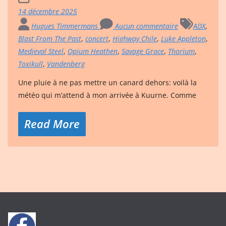
14 décembre 2025
Hugues Timmermans
Aucun commentaire
ADX
,
Blast From The Past
,
concert
,
Highway Chile
,
Luke Appleton
,
Medieval Steel
,
Opium Heathen
,
Savage Grace
,
Thorium
,
Toxikull
,
Vandenberg
Une pluie à ne pas mettre un canard dehors: voilà la
météo qui m’attend à mon arrivée à Kuurne. Comme
Read More