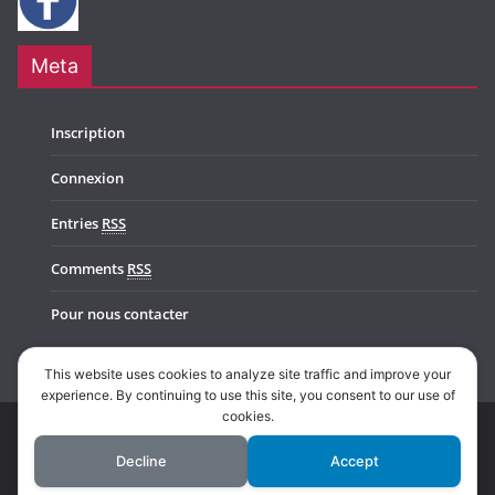
Meta
Inscription
Connexion
Entries
RSS
Comments
RSS
Pour nous contacter
This website uses cookies to analyze site traffic and improve your
experience. By continuing to use this site, you consent to our use of
cookies.
Copyright © 2026
Music In Belgium
. All rights reserved.
Decline
Accept
Theme:
ColorMag Pro
by ThemeGrill. Powered by
WordPress
.