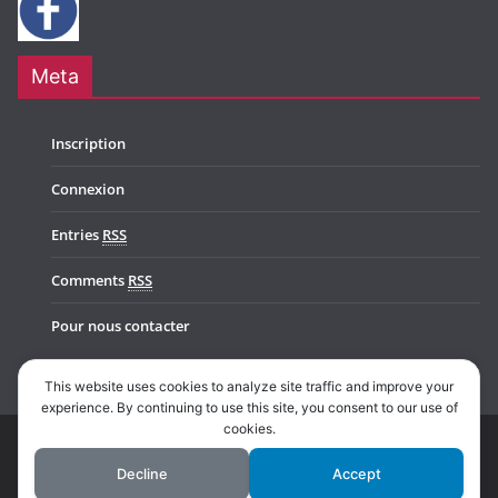
Meta
Inscription
Connexion
Entries
RSS
Comments
RSS
Pour nous contacter
This website uses cookies to analyze site traffic and improve your
experience. By continuing to use this site, you consent to our use of
cookies.
Copyright © 2026
Music In Belgium
. All rights reserved.
Decline
Accept
Theme:
ColorMag Pro
by ThemeGrill. Powered by
WordPress
.