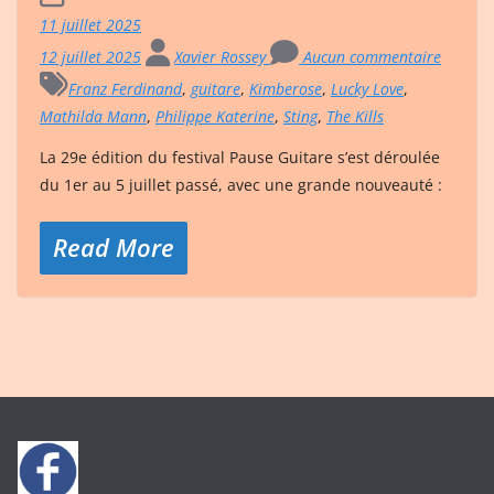
11 juillet 2025
12 juillet 2025
Xavier Rossey
Aucun commentaire
Franz Ferdinand
,
guitare
,
Kimberose
,
Lucky Love
,
Mathilda Mann
,
Philippe Katerine
,
Sting
,
The Kills
La 29e édition du festival Pause Guitare s’est déroulée
du 1er au 5 juillet passé, avec une grande nouveauté :
Read More