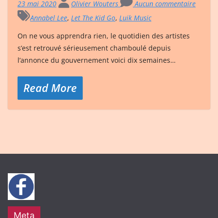
23 mai 2020
Olivier Wouters
Aucun commentaire
Annabel Lee
,
Let The Kid Go
,
Luik Music
On ne vous apprendra rien, le quotidien des artistes
s’est retrouvé sérieusement chamboulé depuis
l’annonce du gouvernement voici dix semaines…
Read More
Meta