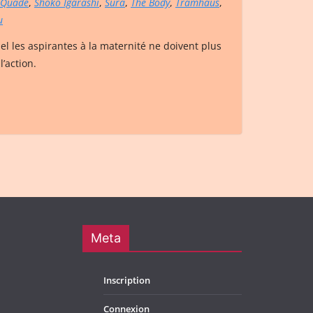
Quade
,
Shoko Igarashi
,
Sura
,
The Body
,
Tramhaus
,
u
uel les aspirantes à la maternité ne doivent plus
l’action.
Meta
Inscription
Connexion