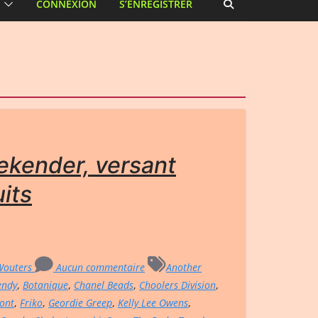
CONNEXION
S’ENREGISTRER
ekender, versant
its
 Wouters
Aucun commentaire
Another
endy
,
Botanique
,
Chanel Beads
,
Choolers Division
,
ont
,
Friko
,
Geordie Greep
,
Kelly Lee Owens
,