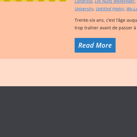
Landrose
,
Les Nuits Weekender
,
University
,
Untitled (Halo)
,
Wu-L
Trente-six ans, c’est l’âge auq
trop traîner avant de passer à 
Read More