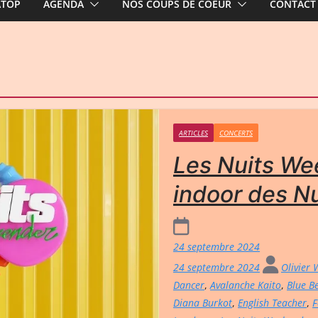
ATOP
AGENDA
NOS COUPS DE COEUR
CONTACT
ARTICLES
CONCERTS
Les Nuits We
indoor des Nu
24 septembre 2024
24 septembre 2024
Olivier
Dancer
,
Avalanche Kaito
,
Blue B
Diana Burkot
,
English Teacher
,
F