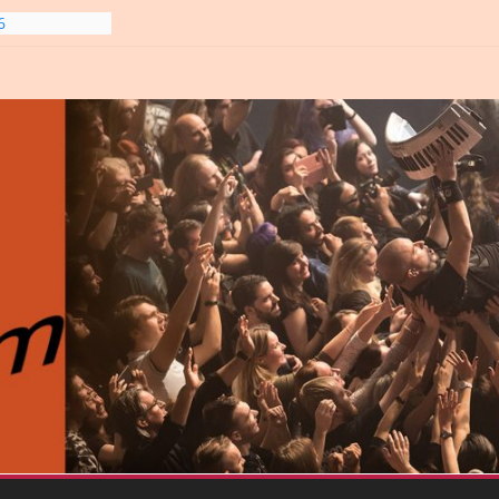
6
line-
6
gre et