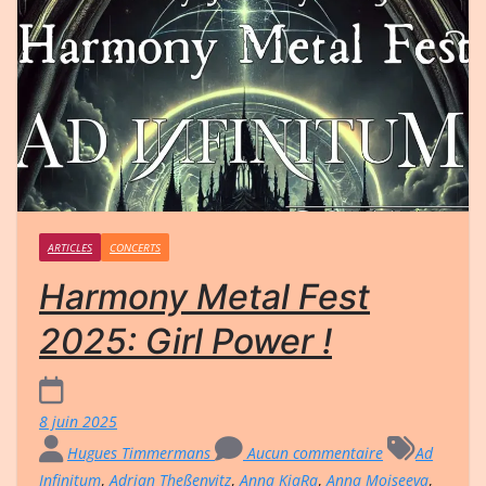
ARTICLES
CONCERTS
Harmony Metal Fest
2025: Girl Power !
8 juin 2025
Hugues Timmermans
Aucun commentaire
Ad
Infinitum
,
Adrian Theßenvitz
,
Anna KiaRa
,
Anna Moiseeva
,