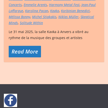
Concerts
,
Emmelie Arents
,
Harmony Metal Fest
,
Jean-Paul
Laffargue
,
Karolina Pacan
,
Kavka
,
Korbinian Benedict
,
Mélissa Bonny
,
Michel Stiakakis
,
Niklas Müller
,
Skeptical
Minds
,
Solitude Within
Le 31 mai 2025, la salle Kavka à Anvers a vibré au
rythme de la musique des groupes et artistes
Read More