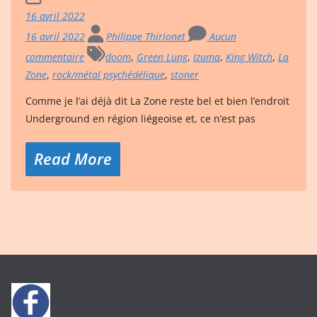
16 avril 2022
16 avril 2022
Philippe Thirionet
Aucun
commentaire
doom
,
Green Lung
,
Izuma
,
King Witch
,
La
Zone
,
rock/métal psychédélique
,
stoner
Comme je l’ai déjà dit La Zone reste bel et bien l’endroit
Underground en région liégeoise et, ce n’est pas
Read More