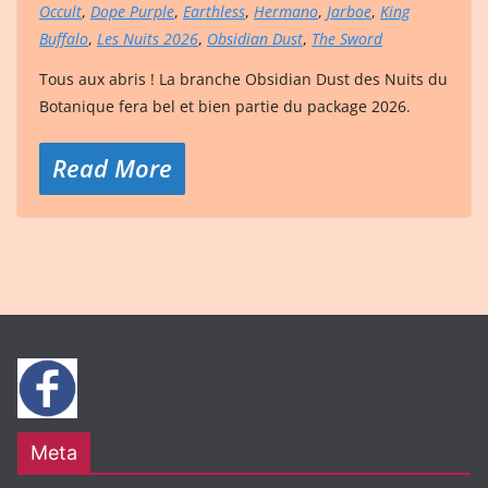
Occult
,
Dope Purple
,
Earthless
,
Hermano
,
Jarboe
,
King
Buffalo
,
Les Nuits 2026
,
Obsidian Dust
,
The Sword
Tous aux abris ! La branche Obsidian Dust des Nuits du
Botanique fera bel et bien partie du package 2026.
Read More
Meta