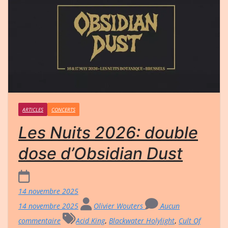
ARTICLES
CONCERTS
Les Nuits 2026: double
dose d’Obsidian Dust
14 novembre 2025
14 novembre 2025
Olivier Wouters
Aucun
commentaire
Acid King
,
Blackwater Holylight
,
Cult Of