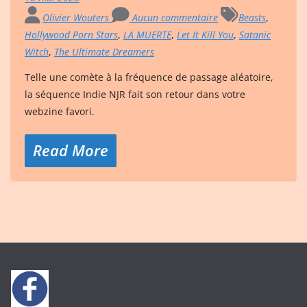
Olivier Wouters
Aucun commentaire
Beasts
,
Hollywood Porn Stars
,
LA MUERTE
,
Let It Kill You
,
Satanic
Witch
,
The Ultimate Dreamers
Telle une comète à la fréquence de passage aléatoire,
la séquence Indie NJR fait son retour dans votre
webzine favori.
Read More