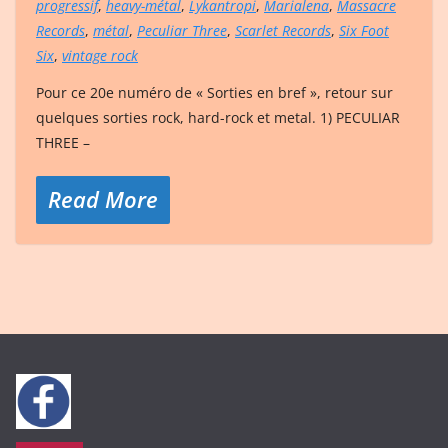
progressif
,
heavy-métal
,
Lykantropi
,
Marialena
,
Massacre
Records
,
métal
,
Peculiar Three
,
Scarlet Records
,
Six Foot
Six
,
vintage rock
Pour ce 20e numéro de « Sorties en bref », retour sur
quelques sorties rock, hard-rock et metal. 1) PECULIAR
THREE –
Read More