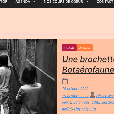
ATOP
AGENDA
NOS COUPS DE COEUR
CONTACT
ARTICLES
CONCERTS
Une brochett
Botaérofaun
19 octobre 2022
19 octobre 2022
Olivier Wo
Pierlé
,
Botanique
,
Echt!
,
Einstür
JoyCut
,
Lingua Ignota