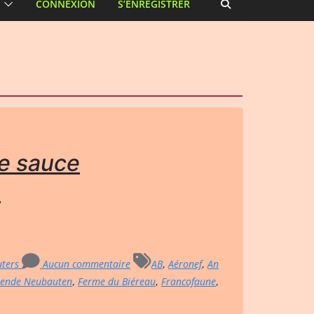
CONNEXION
S’ENREGISTRER
e sauce
e
uters
Aucun commentaire
AB
,
Aéronef
,
An
zende Neubauten
,
Ferme du Biéreau
,
Francofaune
,