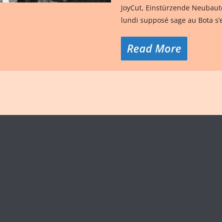
JoyCut, Einstürzende Neubaute
lundi supposé sage au Bota s’
Read More