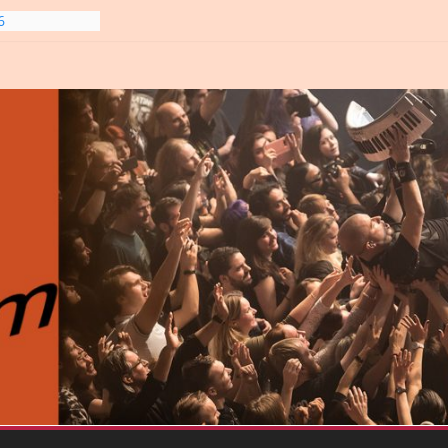
6
line-
6
gre et