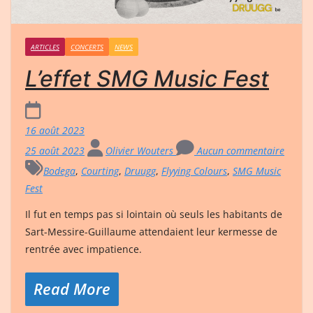
ARTICLES
CONCERTS
NEWS
L’effet SMG Music Fest
16 août 2023
25 août 2023
Olivier Wouters
Aucun commentaire
Bodega
,
Courting
,
Druugg
,
Flyying Colours
,
SMG Music
Fest
Il fut en temps pas si lointain où seuls les habitants de
Sart-Messire-Guillaume attendaient leur kermesse de
rentrée avec impatience.
Read More