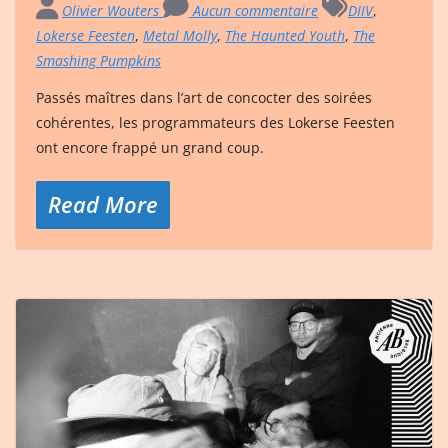
Olivier Wouters
Aucun commentaire
DIIV
,
Lokerse Feesten
,
Metal Molly
,
The Haunted Youth
,
The
Smashing Pumpkins
Passés maîtres dans l’art de concocter des soirées
cohérentes, les programmateurs des Lokerse Feesten
ont encore frappé un grand coup.
Read More