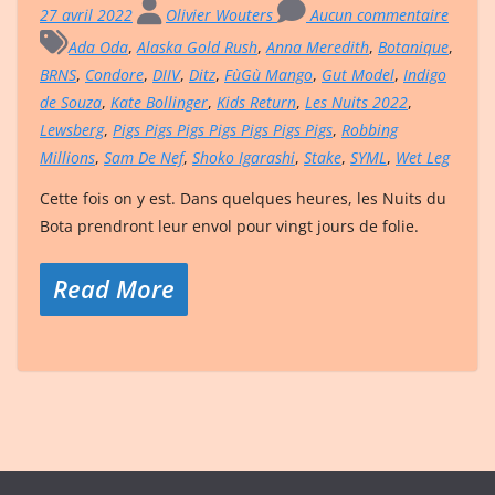
27 avril 2022
Olivier Wouters
Aucun commentaire
Ada Oda
,
Alaska Gold Rush
,
Anna Meredith
,
Botanique
,
BRNS
,
Condore
,
DIIV
,
Ditz
,
FùGù Mango
,
Gut Model
,
Indigo
de Souza
,
Kate Bollinger
,
Kids Return
,
Les Nuits 2022
,
Lewsberg
,
Pigs Pigs Pigs Pigs Pigs Pigs Pigs
,
Robbing
Millions
,
Sam De Nef
,
Shoko Igarashi
,
Stake
,
SYML
,
Wet Leg
Cette fois on y est. Dans quelques heures, les Nuits du
Bota prendront leur envol pour vingt jours de folie.
Read More