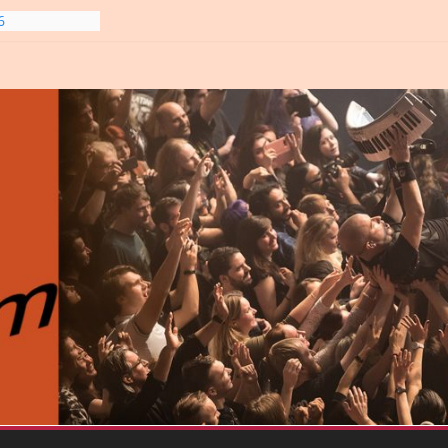
6
line-
6
gre et