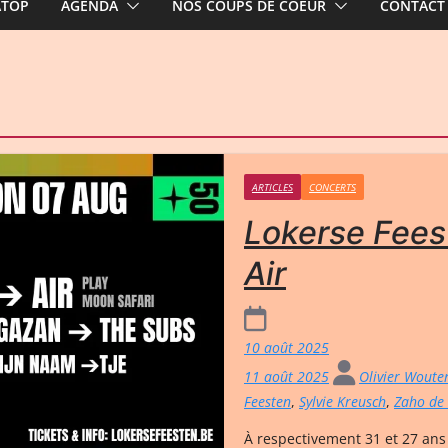
ATOP
AGENDA
NOS COUPS DE COEUR
CONTACT
ARTICLES
CONCERTS
Lokerse Fees
Air
10 août 2025
11 août 2025
Olivier Woute
Feesten
,
Sylvie Kreusch
,
Zaho de
À respectivement 31 et 27 ans