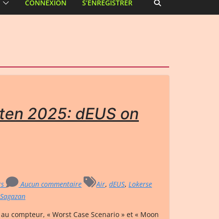
CONNEXION
S’ENREGISTRER
ten 2025: dEUS on
rs
Aucun commentaire
Air
,
dEUS
,
Lokerse
 Sagazan
 au compteur, « Worst Case Scenario » et « Moon