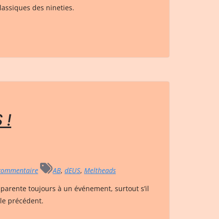
lassiques des nineties.
 !
commentaire
AB
,
dEUS
,
Meltheads
arente toujours à un événement, surtout s’il
 le précédent.