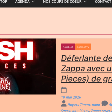
ATOP
AGENDA
NOS COUPS DE COEUR
CONTACT
ARTICLES
CONCERTS
Déferlante d
Zappa avec u
Pieces) de g
10 mai 2026
Hugues Timmermans
Au
Smash Into Pieces
,
Zappa Anvers