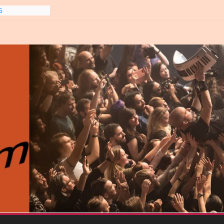
6
line-
6
gre et