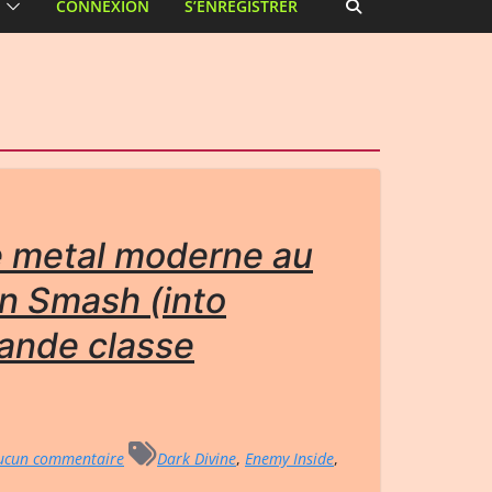
CONNEXION
S’ENREGISTRER
e metal moderne au
n Smash (into
rande classe
cun commentaire
Dark Divine
,
Enemy Inside
,