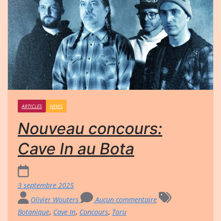
ARTICLES
NEWS
Nouveau concours:
Cave In au Bota
3 septembre 2025
Olivier Wouters
Aucun commentaire
Botanique
,
Cave In
,
Concours
,
Toru