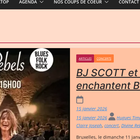
ATOP
AGENDA
NOS COUPS DE COEUR
CONTACT
ARTICLES
CONCERTS
BJ SCOTT et 
enchantent B
15 janvier 2026
15 janvier 2026
Hugues Ti
Claire Joseph
,
concert
,
Divine Re
Bruxelles, le dimanche 11 janv