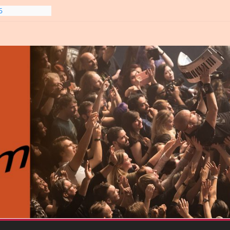
6
line-
6
gre et