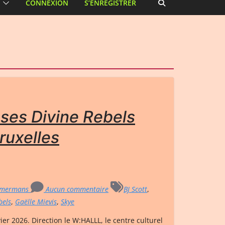
CONNEXION
S’ENREGISTRER
ses Divine Rebels
ruxelles
mmermans
Aucun commentaire
BJ Scott
,
bels
,
Gaëlle Mievis
,
Skye
ier 2026. Direction le W:HALLL, le centre culturel