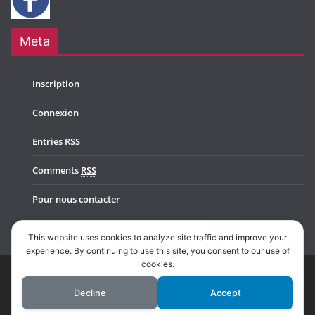
Meta
Inscription
Connexion
Entries
RSS
Comments
RSS
Pour nous contacter
This website uses cookies to analyze site traffic and improve your
experience. By continuing to use this site, you consent to our use of
cookies.
Copyright © 2026
Music In Belgium
. All rights reserved.
Decline
Accept
Theme:
ColorMag Pro
by ThemeGrill. Powered by
WordPress
.