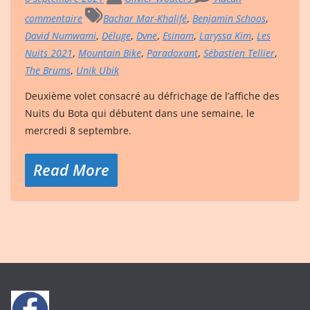
commentaire
Bachar Mar-Khalifé
,
Benjamin Schoos
,
David Numwami
,
Déluge
,
Dvne
,
Esinam
,
Laryssa Kim
,
Les
Nuits 2021
,
Mountain Bike
,
Paradoxant
,
Sébastien Tellier
,
The Brums
,
Unik Ubik
Deuxième volet consacré au défrichage de l’affiche des
Nuits du Bota qui débutent dans une semaine, le
mercredi 8 septembre.
Read More