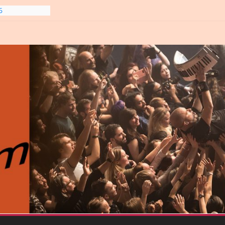
6
line-
6
gre et