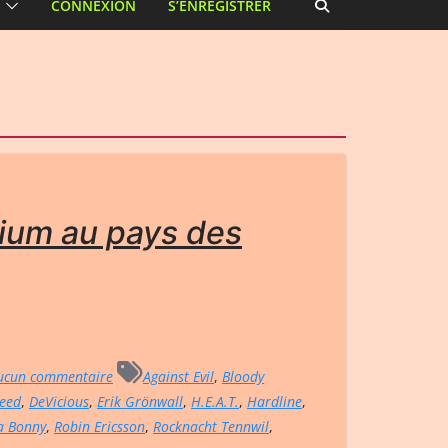
CONNEXION
S’ENREGISTRER
gium au pays des
cun commentaire
Against Evil
,
Bloody
eed
,
DeVicious
,
Erik Grönwall
,
H.E.A.T.
,
Hardline
,
a Bonny
,
Robin Ericsson
,
Rocknacht Tennwil
,