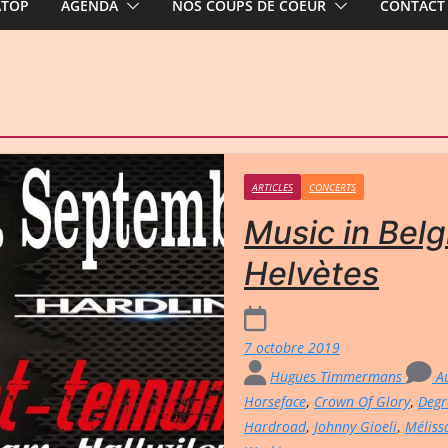
ATOP
AGENDA
NOS COUPS DE COEUR
CONTACT
ARTICLES
CONCERTS
Music in Bel
Helvètes
7 octobre 2019
Hugues Timmermans
Au
Horseface
,
Crown Of Glory
,
Degr
Hardroad
,
Johnny Gioeli
,
Méliss