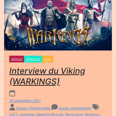
ARTICLES
INTERVIEWS
NEWS
Interview du Viking
(WARKINGS)
20 septembre 2021
Hugues Timmermans
Aucun commentaire
2021
,
interview
,
Napalm Records
,
Revolution
,
Warkings