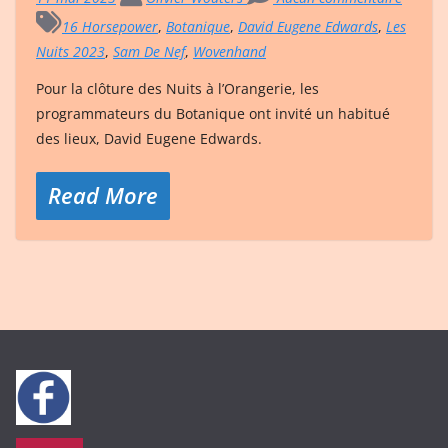
16 Horsepower
,
Botanique
,
David Eugene Edwards
,
Les
Nuits 2023
,
Sam De Nef
,
Wovenhand
Pour la clôture des Nuits à l’Orangerie, les
programmateurs du Botanique ont invité un habitué
des lieux, David Eugene Edwards.
Read More