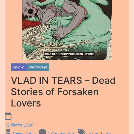
CD/DVD
CHRONIQUES
VLAD IN TEARS – Dead
Stories of Forsaken
Lovers
12 février 2020
Xavier Rossey
1 Commentaire
rock-gothique