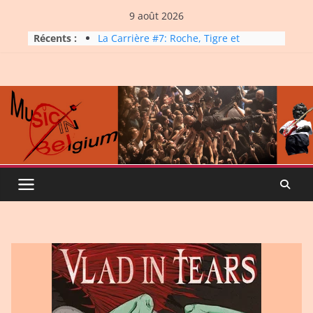
Skip
9 août 2026
to
Récents :
La Carrière #7: Roche, Tigre et
content
Bashing
Dynatop3 – 09 août 2026
Dynatop3 – 02 août 2026
Micro Festival #16, maxi line-
up
Dynatop3 – 26 juillet 2026