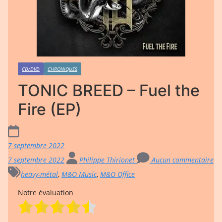
CD/DVD
CHRONIQUES
TONIC BREED – Fuel the
Fire (EP)
7 septembre 2022
7 septembre 2022
Philippe Thirionet
Aucun commentaire
heavy-métal
,
M&O Music
,
M&O Office
Notre évaluation