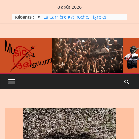
Skip
8 août 2026
to
Récents :
La Carrière #7: Roche, Tigre et
content
Bashing
Dynatop3 – 19 juillet 2026
Dynatop3 – 02 août 2026
Micro Festival #16, maxi line-
up
Dynatop3 – 26 juillet 2026