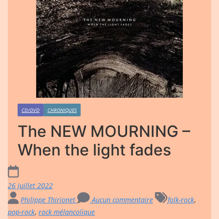
CD/DVD
CHRONIQUES
The NEW MOURNING –
When the light fades
26 juillet 2022
Philippe Thirionet
Aucun commentaire
folk-rock
,
pop-rock
,
rock mélancolique